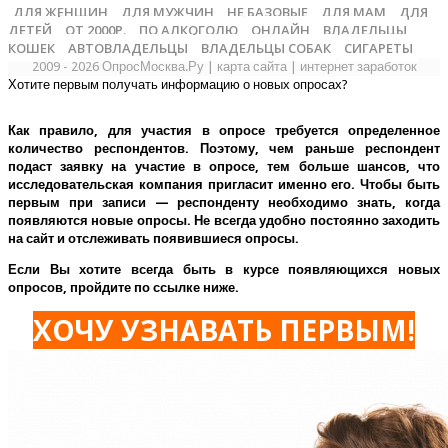
ДЛЯ ЖЕНЩИН
ДЛЯ МУЖЧИН
НЕ БАЗОВЫЕ
ДЛЯ МАМ
ДЛЯ
ДЕТЕЙ
ОТ 2000Р.
ПО АЛКОГОЛЮ
ОНЛАЙН
ВЛАДЕЛЬЦЫ
КОШЕК
АВТОВЛАДЕЛЬЦЫ
ВЛАДЕЛЬЦЫ СОБАК
СИГАРЕТЫ
2009 - 2026 ОпросМосква.Ру
|
карта сайта
|
интернет заработок
Хотите первым получать информацию о новых опросах?
Как правило, для участия в опросе требуется определенное
количество респондентов. Поэтому, чем раньше респондент
подаст заявку на участие в опросе, тем больше шансов, что
исследовательская компания пригласит именно его.
Чтобы быть
первым при записи — респонденту необходимо знать, когда
появляются новые опросы. Не всегда удобно постоянно заходить
на сайт и отслеживать появившиеся опросы.
Если Вы хотите всегда быть в курсе появляющихся новых
опросов, пройдите по ссылке ниже.
ХОЧУ УЗНАВАТЬ ПЕРВЫМ!