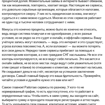
процентной долей. Моментальные заёмы в интернете бывают обманом,
так как мошенников, повторюсь, хватает везде. Настоящие же сервисы,
это довольно серьёзные организации, которые облагаются налогами,
контролируются сверху. У них есть юридическая основа, они могут
судиться и с ними можно судиться. Многие из этих сервисов работают
не один год и тысячи человек сотрудничают с ними.
Минусы это конечно проценты, можно было их конечно не относить,
ведь везде система плавучая и не однообразная, у всех разные
условия, но не редко за это судят и онлайн, и оффлайн сервисы. Вашу
учётную запись могут взломать — ведь это интернет и это существует,
угроза взлома повсеместна. А, если взломают — вы можете потерять
все свои деньги. Нередко такие сервисы прибегают за помощью к
коллекторским конторам, а о них граждане СНГ наслышаны. Не все эти
конторы контролируются, не все ведут себя легально. Это касается и
онлайн займов, не во всех местах люди ведут себя уважительно (хотя
этим грешат и банки) по отношению к клиентам, не отвечают на письма.
Не скидывают деньги на счёт, несмотря на успешное заключение
договора. Самый главный барьер это ваша бдительность. Проверяйте,
читайте условия и думайте нужно это вам или нет?
Самое главное! Работаю сервисы по разному. У кого-то не
нормированный график, то есть круглосуточно, кто-то работает в
определенные часы. Чтобы взять в заем сумму, вы заходите на сайт,
выбираете сумму и проходите пошаговую регистрацию и аттестацию.
То есть указываете свои данные, кредитную историю, номер счета;