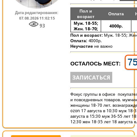
Пол и
Дата редактирования:
Оплата
возраст
07.08.2026 11:02:15
Муж. 18-55;
93
4000р.
Жен. 18-70;
Пол и возраст:
Муж. 18-55;
Жен
Оплата:
4000р.
Неучастие
не важно
7
ОСТАЛОСЬ МЕСТ:
ЗАПИСАТЬСЯ
Фокус группы в офисе покупате
и повседневных товаров. мужчин
женщины 18-70 лет. вознагражде
ozon 17 августа в 10:30 муж 18-3
августа в 15:30 муж 36-55 лет 18
12:30 жен 18-35 лет 18 августа в.