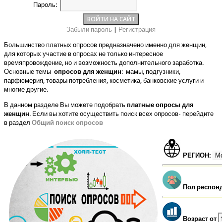
Пароль:
Забыли пароль
|
Регистрация
Большинство платных опросов предназначено именно для женщин,
для которых участие в опросах не только интересное
времяпровождение, но и возможность дополнительного заработка.
Основные темы
опросов для женщин
: мамы, подгузники,
парфюмерия, товары потребления, косметика, банковские услуги и
многие другие.
В данном разделе Вы можете подобрать
платные опросы для
женщин
. Если вы хотите осуществить поиск всех опросов- перейдите
в раздел
Общий поиск опросов
РЕГИОН:
Пол респон
Возраст от