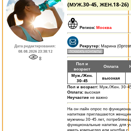
(МУЖ.30-45, ЖЕН.18-26)
Регион:
Москва
Рекрутер:
Марина (Oprosm
Дата редактирования:
08.08.2026 23:38:12
8
Пол и
Оплата
возраст
Муж./Жен.
высокая
30-45
Пол и возраст:
Муж./Жен. 30-4
Оплата:
высокая
Неучастие
не важно
На он-лайн опрос по функцион
напиткам приглашаются женщин
мужчины 30-45 лет, потребляю
функциональные напитки. для у
иметь компьютер или ноутбук с