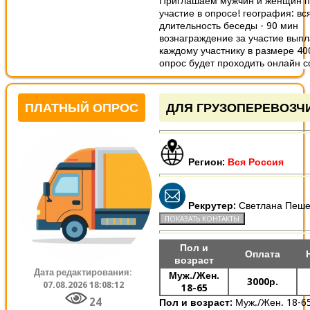
Приглашаем мужчин и женщин п
участие в опросе! география: вс
длительность беседы - 90 мин
вознаграждение за участие вып
каждому участнику в размере 40
опрос будет проходить онлайн со
ПЛАТНЫЙ ОПРОС
ДЛЯ ГРУЗОПЕРЕВОЗЧ
Регион:
Вся Россия
Рекрутер:
Светлана Пеше
Пол и
Оплата
возраст
Дата редактирования:
Муж./Жен.
3000р.
07.08.2026 18:08:12
18-65
24
Пол и возраст:
Муж./Жен. 18-6