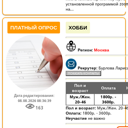
установленной программой zoo
на...
ПЛАТНЫЙ ОПРОС
ХОББИ
Регион:
Москва
Рекрутер:
Бурлова Ларис
Пол и
Оплата
возраст
Дата редактирования:
Муж./Жен.
1800р. -
08.08.2026 08:36:39
20-46
3600р.
163
Пол и возраст:
Муж./Жен. 20-4
Оплата:
1800р. - 3600р.
Неучастие
не важно