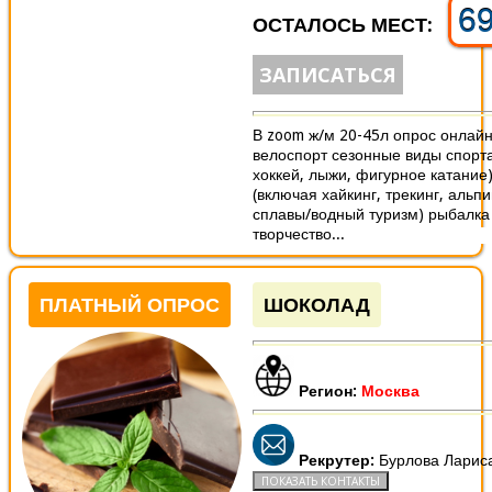
6
ОСТАЛОСЬ МЕСТ:
ЗАПИСАТЬСЯ
В zoom ж/м 20-45л опрос онлай
велоспорт сезонные виды спорта
хоккей, лыжи, фигурное катание
(включая хайкинг, трекинг, альп
сплавы/водный туризм) рыбалка 
творчество...
ПЛАТНЫЙ ОПРОС
ШОКОЛАД
Регион:
Москва
Рекрутер:
Бурлова Ларис