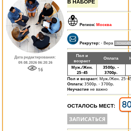
В НАБОРЕ
Регион:
Москва
Рекрутер:
- Вера
Пол и
Дата редактирования:
Оплата
возраст
09.08.2026 06:20:26
Муж./Жен.
3500р. -
16
25-45
3700р.
Пол и возраст:
Муж./Жен. 25-4
Оплата:
3500р. - 3700р.
Неучастие
не важно
8
ОСТАЛОСЬ МЕСТ:
ЗАПИСАТЬСЯ