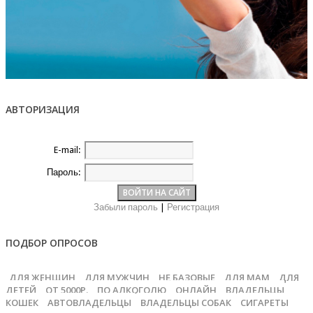
АВТОРИЗАЦИЯ
E-mail:
Пароль:
Забыли пароль
|
Регистрация
ПОДБОР ОПРОСОВ
ДЛЯ ЖЕНЩИН
ДЛЯ МУЖЧИН
НЕ БАЗОВЫЕ
ДЛЯ МАМ
ДЛЯ
ДЕТЕЙ
ОТ 5000Р.
ПО АЛКОГОЛЮ
ОНЛАЙН
ВЛАДЕЛЬЦЫ
КОШЕК
АВТОВЛАДЕЛЬЦЫ
ВЛАДЕЛЬЦЫ СОБАК
СИГАРЕТЫ