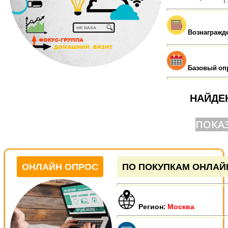
Вознагражд
Базовый оп
НАЙДЕ
ПОКАЗ
ОНЛАЙН ОПРОС
ПО ПОКУПКАМ ОНЛАЙ
Регион:
Москва