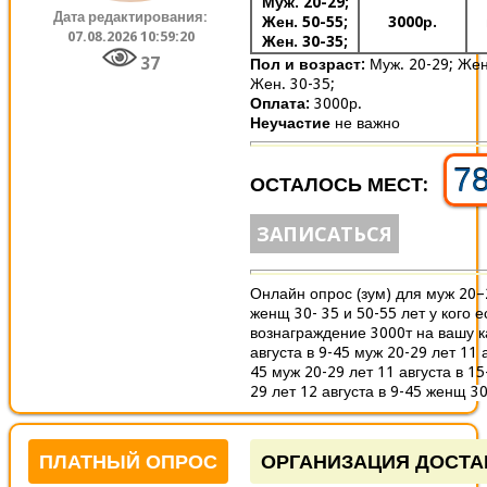
Муж. 20-29;
Дата редактирования:
Жен. 50-55;
3000р.
07.08.2026 10:59:20
Жен. 30-35;
37
Пол и возраст:
Муж. 20-29;
Жен
Жен. 30-35;
Оплата:
3000р.
Неучастие
не важно
7
ОСТАЛОСЬ МЕСТ:
ЗАПИСАТЬСЯ
Онлайн опрос (зум) для муж 20–
женщ 30- 35 и 50-55 лет у кого е
вознаграждение 3000т на вашу к
августа в 9-45 муж 20-29 лет 11 а
45 муж 20-29 лет 11 августа в 15
29 лет 12 августа в 9-45 женщ 30
ПЛАТНЫЙ ОПРОС
ОРГАНИЗАЦИЯ ДОСТА