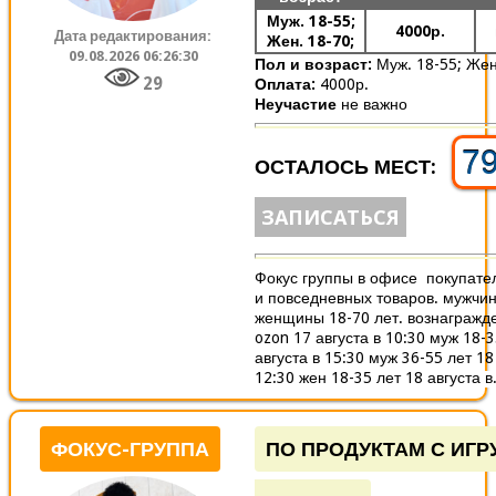
Муж. 18-55;
4000р.
Дата редактирования:
Жен. 18-70;
09.08.2026 06:26:30
Пол и возраст:
Муж. 18-55;
Жен
29
Оплата:
4000р.
Неучастие
не важно
7
ОСТАЛОСЬ МЕСТ:
ЗАПИСАТЬСЯ
Фокус группы в офисе покупате
и повседневных товаров. мужчин
женщины 18-70 лет. вознагражде
ozon 17 августа в 10:30 муж 18-3
августа в 15:30 муж 36-55 лет 18
12:30 жен 18-35 лет 18 августа в.
ФОКУС-ГРУППА
ПО ПРОДУКТАМ С ИГ