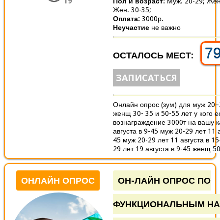
19
Пол и возраст:
Муж. 20-29;
Жен
Жен. 30-35;
Оплата:
3000р.
Неучастие
не важно
7
ОСТАЛОСЬ МЕСТ:
ЗАПИСАТЬСЯ
Онлайн опрос (зум) для муж 20–
женщ 30- 35 и 50-55 лет у кого е
вознаграждение 3000т на вашу к
августа в 9-45 муж 20-29 лет 11 а
45 муж 20-29 лет 11 августа в 15
29 лет 19 августа в 9-45 женщ 50
ОНЛАЙН ОПРОС
ОН-ЛАЙН ОПРОС ПО
ФУНКЦИОНАЛЬНЫМ НА