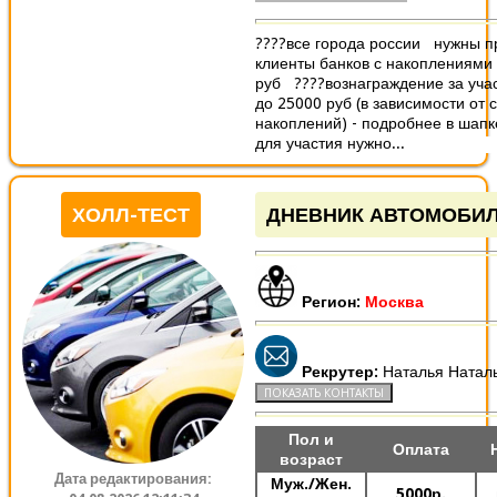
????все города россии нужны 
клиенты банков с накоплениями 
руб ????вознаграждение за учас
до 25000 руб (в зависимости от 
накоплений) - подробнее в шап
для участия нужно...
ХОЛЛ-ТЕСТ
ДНЕВНИК АВТОМОБИ
Регион:
Москва
Рекрутер:
Наталья Натал
Пол и
Оплата
возраст
Дата редактирования:
Муж./Жен.
5000р.