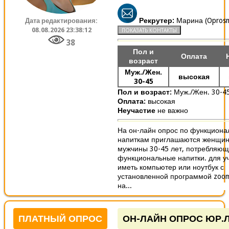
Рекрутер:
Марина (Oprosm
Дата редактирования:
08.08.2026 23:38:12
38
Пол и
Оплата
возраст
Муж./Жен.
высокая
30-45
Пол и возраст:
Муж./Жен. 30-4
Оплата:
высокая
Неучастие
не важно
На он-лайн опрос по функцион
напиткам приглашаются женщин
мужчины 30-45 лет, потребляю
функциональные напитки. для у
иметь компьютер или ноутбук с
установленной программой zoo
на...
ПЛАТНЫЙ ОПРОС
ОН-ЛАЙН ОПРОС ЮР.