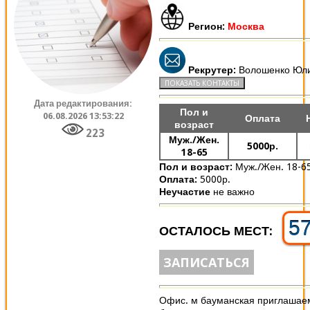
Регион:
Москва
Рекрутер:
Волошенко Юл
Дата редактирования:
Пол и
06.08.2026 13:53:22
Оплата
возраст
223
Муж./Жен.
5000р.
18-65
Пол и возраст:
Муж./Жен. 18-6
Оплата:
5000р.
Неучастие
не важно
5
ОСТАЛОСЬ МЕСТ:
ЗАПИСАТЬСЯ
Офис. м бауманская приглашаем