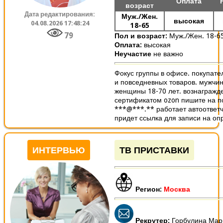
Оплата
возраст
Дата редактирования:
Муж./Жен.
высокая
04.08.2026 17:48:24
18-65
79
Пол и возраст:
Муж./Жен. 18-6
Оплата:
высокая
Неучастие
не важно
Фокус группы в офисе. покупате
и повседневных товаров. мужчин
женщины 18-70 лет. вознагражд
сертификатом ozon пишите на п
***@***.** работает автоответ
придет ссылка для записи на оп
ИНТЕРВЬЮ
ТВ ПРИСТАВКИ
Регион:
Москва
Рекрутер:
Горбулина Мар