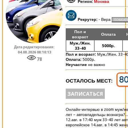
Регион:
Москва
Рекрутер:
- Вера
Пол и
Оплата
возраст
Муж./Жен.
5000р.
Дата редактирования:
33-40
04.08.2026 08:10:13
Пол и возраст:
Муж./Жен. 33-4
78
Оплата:
5000р.
Неучастие
не важно
8
ОСТАЛОСЬ МЕСТ:
ЗАПИСАТЬСЯ
Онлайн-интервью в zoom муж/ж
лет – автовладельцы вознагра?..
12.авг. в 17:40 муж 33-40 лет ав
европейское 14.авг. в 14:45 жен