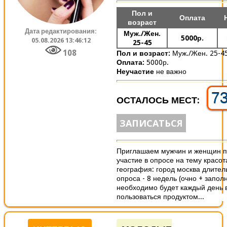
Пол и
Оплата
возраст
Дата редактирования:
Муж./Жен.
5000р.
05.08.2026 13:46:12
25-45
108
Пол и возраст:
Муж./Жен. 25-4
Оплата:
5000р.
Неучастие
не важно
7
ОСТАЛОСЬ МЕСТ:
ЗАПИСАТЬСЯ
Приглашаем мужчин и женщин п
участие в опросе на тему красот
география: город москва длител
опроса - 8 недель (очно + запол
необходимо будет каждый день 
пользоваться продуктом...