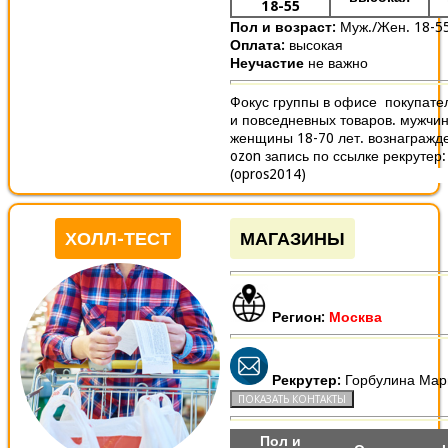
18-55
Пол и возраст:
Муж./Жен. 18-5
Оплата:
высокая
Неучастие
не важно
Фокус группы в офисе покупате
и повседневных товаров. мужчин
женщины 18-70 лет. вознагражде
ozon запись по ссылке рекрутер:
(opros2014)
ХОЛЛ-ТЕСТ
МАГАЗИНЫ
Регион:
Москва
Рекрутер:
Горбулина Мар
Пол и