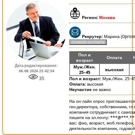
Регион:
Москва
Рекрутер:
Марина (Oprosm
Пол и
Оплата
возраст
Дата редактирования:
Муж./Жен.
высокая
06.08.2026 23:42:34
25-45
35
Пол и возраст:
Муж./Жен. 25-4
Оплата:
высокая
Неучастие
не важно
На он-лайн опрос приглашаются
ген.директора, собственники, гл.
компания сотрудничает с самоз
пишите на эл.почту: ***@***.**
вас: фио, возраст, моб.телефон
деятельности компании, годовой.