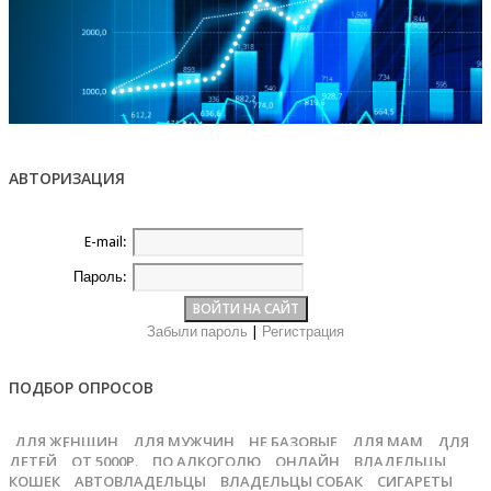
АВТОРИЗАЦИЯ
E-mail:
Пароль:
Забыли пароль
|
Регистрация
ПОДБОР ОПРОСОВ
ДЛЯ ЖЕНЩИН
ДЛЯ МУЖЧИН
НЕ БАЗОВЫЕ
ДЛЯ МАМ
ДЛЯ
ДЕТЕЙ
ОТ 5000Р.
ПО АЛКОГОЛЮ
ОНЛАЙН
ВЛАДЕЛЬЦЫ
КОШЕК
АВТОВЛАДЕЛЬЦЫ
ВЛАДЕЛЬЦЫ СОБАК
СИГАРЕТЫ