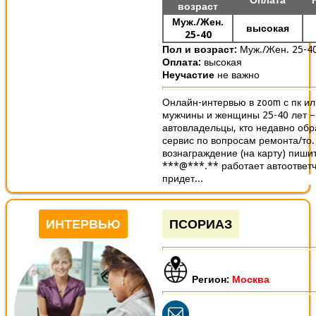
возраст
Муж./Жен.
высокая
25-40
Пол и возраст:
Муж./Жен. 25-4
Оплата:
высокая
Неучастие
не важно
Онлайн-интервью в zoom с пк ил
мужчины и женщины 25-40 лет –
автовладельцы, кто недавно об
сервис по вопросам ремонта/то.
вознаграждение (на карту) пишит
***@***.** работает автоответ
придет...
ИНТЕРВЬЮ
ПСОРИАЗ
Регион:
Москва