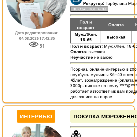
Рекрутер:
Горбулина Мар
Пол и
Оплата
возраст
Дата редактирования:
Муж./Жен.
высокая
04.08.2026 17:42:35
18-65
51
Пол и возраст:
Муж./Жен. 18-6
Оплата:
высокая
Неучастие
не важно
Псориаз. онлайн-интервью в zoo
ноутбука. мужчины 36–40 и жен
45лет. вознаграждение (оплата н
3000р. пишите на почту ***@**
работает автоответчик вам прид
для записи на опрос
ИНТЕРВЬЮ
ПОКУПКА МОРОЖЕНН