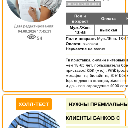
Пол и
Оплата
возраст
Дата редактирования:
Муж./Жен.
высокая
04.08.2026 17:45:31
18-65
54
Пол и возраст:
Муж./Жен. 18-6
Оплата:
высокая
Неучастие
не важно
Тв приставки. онлайн интервью 
жен 18-65 лет. пользователи бре
приставок: kion (мтс) , wink (рос
мегафон тв, билайн тв, sber box 
top, яндекс тв станция, xiaomi mi 
и др. . вознаграждение 4000 сер
ХОЛЛ-ТЕСТ
НУЖНЫ ПРЕМИАЛЬН
КЛИЕНТЫ БАНКОВ С