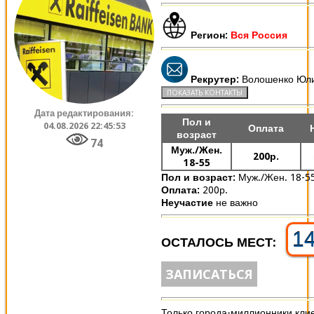
Регион:
Вся Россия
Рекрутер:
Волошенко Юл
Дата редактирования:
Пол и
04.08.2026 22:45:53
Оплата
возраст
74
Муж./Жен.
200р.
18-55
Пол и возраст:
Муж./Жен. 18-5
Оплата:
200р.
Неучастие
не важно
1
ОСТАЛОСЬ МЕСТ:
ЗАПИСАТЬСЯ
Только города-миллионники кли