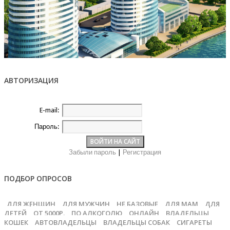
АВТОРИЗАЦИЯ
E-mail:
Пароль:
Забыли пароль
|
Регистрация
ПОДБОР ОПРОСОВ
ДЛЯ ЖЕНЩИН
ДЛЯ МУЖЧИН
НЕ БАЗОВЫЕ
ДЛЯ МАМ
ДЛЯ
ДЕТЕЙ
ОТ 5000Р.
ПО АЛКОГОЛЮ
ОНЛАЙН
ВЛАДЕЛЬЦЫ
КОШЕК
АВТОВЛАДЕЛЬЦЫ
ВЛАДЕЛЬЦЫ СОБАК
СИГАРЕТЫ