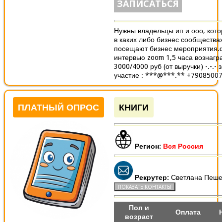
ЗАПИСАТЬСЯ
Нужны владельцы ип и ооо, кото
в каких либо бизнес сообщества
посещают бизнес мероприятия.
интервью zoom 1,5 часа вознаг
3000/4000 руб (от выручки) -.-.- 
участие : ***@***.** +79085007
ПЛАТНЫЙ ОПРОС
КНИГИ
Регион:
Вся Россия
Рекрутер:
Светлана Пеше
Пол и
Оплата
возраст