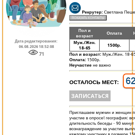
Рекрутер:
Светлана Пеше
Пол и
Оплата
возраст
Дата редактирования:
Муж./Жен.
1500р.
06.08.2026 18:52:08
18-65
71
Пол и возраст:
Муж./Жен. 18-6
Оплата:
1500р.
Неучастие
не важно
6
ОСТАЛОСЬ МЕСТ:
ЗАПИСАТЬСЯ
Приглашаем мужчин и женщин п
участие в опросе! география: вс
длительность беседы - 90 минут
вознаграждение за участие вып
каждому участнику в размере 15