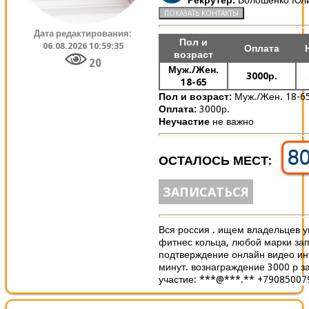
Дата редактирования:
Пол и
06.08.2026 10:59:35
Оплата
возраст
20
Муж./Жен.
3000р.
18-65
Пол и возраст:
Муж./Жен. 18-6
Оплата:
3000р.
Неучастие
не важно
8
ОСТАЛОСЬ МЕСТ:
ЗАПИСАТЬСЯ
Вся россия . ищем владельцев 
фитнес кольца, любой марки з
подтверждение онлайн видео ин
минут. вознаграждение 3000 р з
участие: ***@***.** +790850079