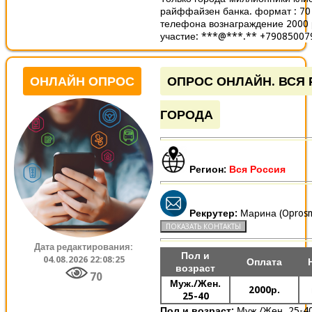
райффайзен банка. формат : 70
телефона вознаграждение 2000 
участие: ***@***.** +790850079
ОНЛАЙН ОПРОС
ОПРОС ОНЛАЙН. ВСЯ 
ГОРОДА
Регион:
Вся Россия
Рекрутер:
Марина (Oprosm
Дата редактирования:
Пол и
04.08.2026 22:08:25
Оплата
возраст
70
Муж./Жен.
2000р.
25-40
Пол и возраст:
Муж./Жен. 25-4