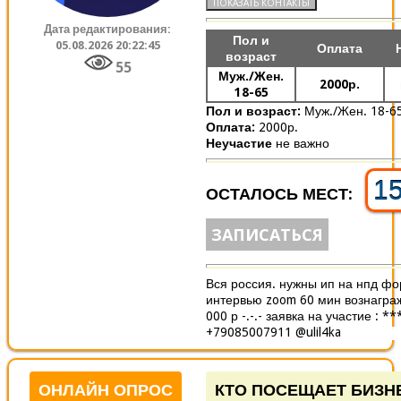
Дата редактирования:
Пол и
05.08.2026 20:22:45
Оплата
возраст
55
Муж./Жен.
2000р.
18-65
Пол и возраст:
Муж./Жен. 18-6
Оплата:
2000р.
Неучастие
не важно
1
ОСТАЛОСЬ МЕСТ:
ЗАПИСАТЬСЯ
Вся россия. нужны ип на нпд фо
интервью zoom 60 мин вознагра
000 р -.-.- заявка на участие : *
+79085007911 @ulil4ka
ОНЛАЙН ОПРОС
КТО ПОСЕЩАЕТ БИЗН