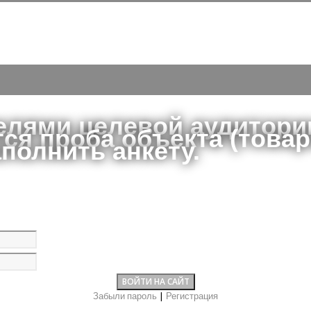
елями целевой аудитори
ся проба объекта (товар
аполнить анкету.
Забыли пароль
|
Регистрация