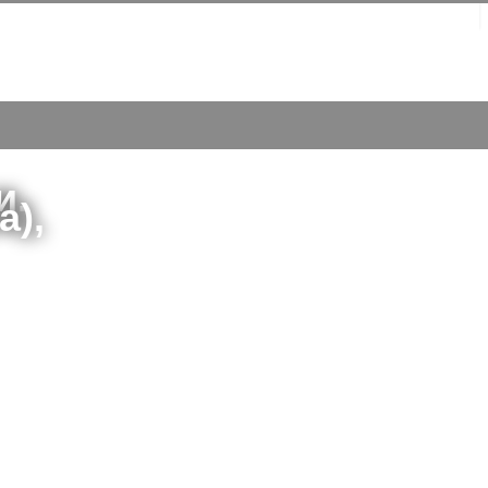
и.
а),