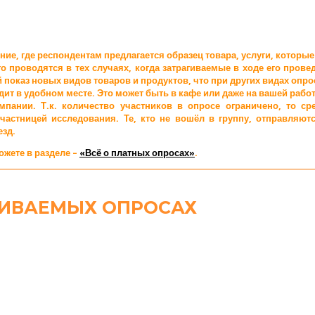
е, где респондентам предлагается образец товара, услуги, которые 
 проводятся в тех случаях, когда затрагиваемые в ходе его про
 показ новых видов товаров и продуктов, что при других видах опр
ит в удобном месте. Это может быть в кафе или даже на вашей работ
пании. Т.к. количество участников в опросе ограничено, то ср
 участницей исследования. Те, кто не вошёл в группу, отправля
езд.
жете в разделе –
«Всё о платных опросах»
.
ЧИВАЕМЫХ ОПРОСАХ