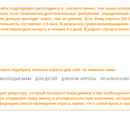
айти подходящего респондента и, соответственно, тем выше оплата 
ложнее, если появляются дополнительные требования: определенная
м дольше проходит опрос, тем он дороже. Есть блиц опросы (15-2
тельность составляет 2,5 часа. В результате сумма вознаграждения
или переводом на карту в течение 3-х дней. В редких случая в качес
можете подобрать платные опросы для себя по тематике ниже:
 МОЛОДЫХ МАМ
ДЛЯ ДЕТЕЙ
ДОРОГИЕ ОПРОСЫ
ПО АЛКОГОЛЮ
падает рекрутеру, который проверяет ваши данные и при необходимос
то он отправляет вашу анкету в исследовательскую компанию, кото
ормацию (место проведения опроса, время, что с собой брать и про