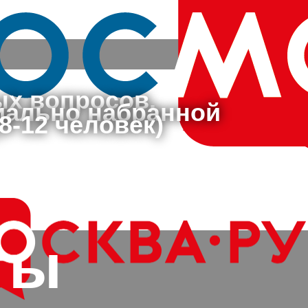
ых вопросов,
циально набранной
8-12 человек)
ты