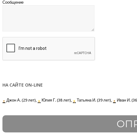
Сообщение
НА САЙТЕ ON-LINE
Джон А. (29 лет),
Юлия Г. (38 лет),
Татьяна И. (39 лет),
Иван И. (36
ОП