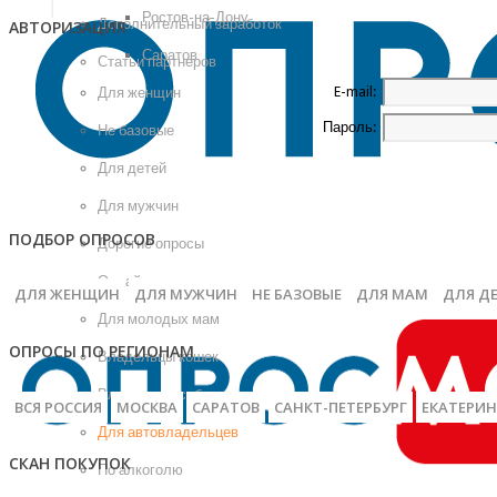
Ростов-на-Дону
Дополнительный заработок
АВТОРИЗАЦИЯ
Саратов
Статьи партнеров
E-mail:
Для женщин
Пароль:
Не базовые
Для детей
Для мужчин
ПОДБОР ОПРОСОВ
Дорогие опросы
Онлайн
ДЛЯ ЖЕНЩИН
ДЛЯ МУЖЧИН
НЕ БАЗОВЫЕ
ДЛЯ МАМ
ДЛЯ Д
Для молодых мам
ОПРОСЫ ПО РЕГИОНАМ
Владельцы кошек
Владельцы собак
ВСЯ РОССИЯ
МОСКВА
САРАТОВ
САНКТ-ПЕТЕРБУРГ
ЕКАТЕРИН
Для автовладельцев
СКАН ПОКУПОК
По алкоголю