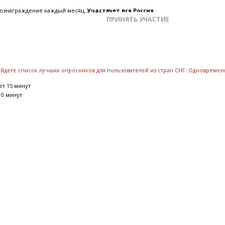
 вознаграждение каждый месяц.
Участвует вся Россия.
ПРИНЯТЬ УЧАСТИЕ
найдете список лучших опросников для пользователей из стран СНГ. Одновреме
т 15 минут
10 минут