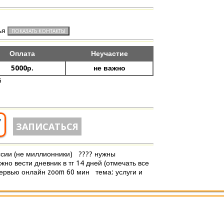
ья
Оплата
Неучастие
5000р.
не важно
5
7
ЗАПИСАТЬСЯ
ссии (не миллионники) ???? нужны
но вести дневник в тг 14 дней (отмечать все
нтервью онлайн zoom 60 мин тема: услуги и