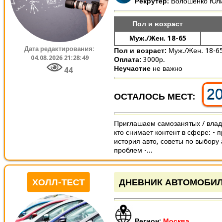
Рекрутер:
Волошенко Юл
Пол и возраст
Муж./Жен. 18-65
Дата редактирования:
Пол и возраст:
Муж./Жен. 18-6
04.08.2026 21:28:49
Оплата:
3000р.
Неучастие
не важно
44
2
ОСТАЛОСЬ МЕСТ:
Приглашаем самозанятых / влад
кто снимает контент в сфере: - 
история авто, советы по выбору
проблем -...
ХОЛЛ-ТЕСТ
ДНЕВНИК АВТОМОБИ
Регион:
Москва