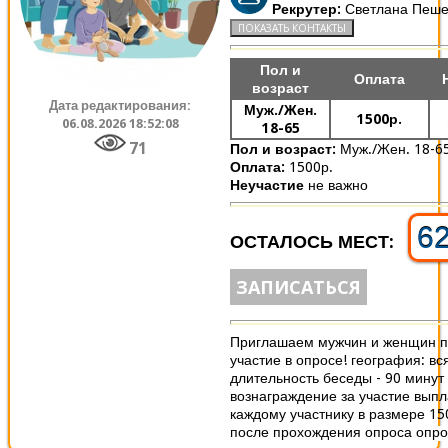
Рекрутер:
Светлана Пеше
Пол и
Оплата
возраст
Дата редактирования:
Муж./Жен.
1500р.
06.08.2026 18:52:08
18-65
71
Пол и возраст:
Муж./Жен. 18-6
Оплата:
1500р.
Неучастие
не важно
6
ОСТАЛОСЬ МЕСТ:
ЗАПИСАТЬСЯ
Приглашаем мужчин и женщин п
участие в опросе! география: вс
длительность беседы - 90 минут
вознаграждение за участие вып
каждому участнику в размере 15
после прохождения опроса опрос