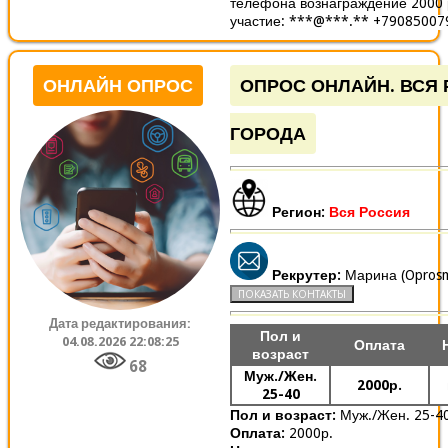
телефона вознаграждение 2000 
участие: ***@***.** +790850079
ОНЛАЙН ОПРОС
ОПРОС ОНЛАЙН. ВСЯ 
ГОРОДА
Регион:
Вся Россия
Рекрутер:
Марина (Oprosm
Дата редактирования:
Пол и
04.08.2026 22:08:25
Оплата
возраст
68
Муж./Жен.
2000р.
25-40
Пол и возраст:
Муж./Жен. 25-4
Оплата:
2000р.