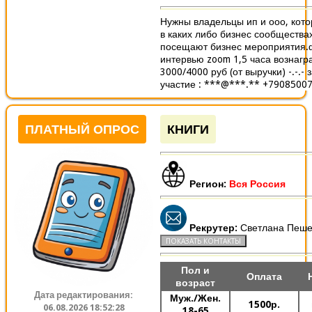
Нужны владельцы ип и ооо, кото
в каких либо бизнес сообщества
посещают бизнес мероприятия.
интервью zoom 1,5 часа вознаг
3000/4000 руб (от выручки) -.-.- 
участие : ***@***.** +79085007
ПЛАТНЫЙ ОПРОС
КНИГИ
Регион:
Вся Россия
Рекрутер:
Светлана Пеше
Пол и
Оплата
возраст
Дата редактирования:
Муж./Жен.
1500р.
06.08.2026 18:52:28
18-65