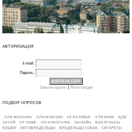
АВТОРИЗАЦИЯ
E-mail:
Пароль:
Забыли пароль
|
Регистрация
ПОДБОР ОПРОСОВ
ДЛЯ ЖЕНЩИН
ДЛЯ МУЖЧИН
НЕ БАЗОВЫЕ
ДЛЯ МАМ
ДЛЯ
ДЕТЕЙ
ОТ 5000Р.
ПО АЛКОГОЛЮ
ОНЛАЙН
ВЛАДЕЛЬЦЫ
КОШЕК
АВТОВЛАДЕЛЬЦЫ
ВЛАДЕЛЬЦЫ СОБАК
СИГАРЕТЫ