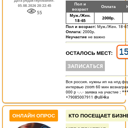
Дата редактирования:
Пол и
05.08.2026 20:22:45
Оплата
возраст
55
Муж./Жен.
2000р.
18-65
Пол и возраст:
Муж./Жен. 18-6
Оплата:
2000р.
Неучастие
не важно
1
ОСТАЛОСЬ МЕСТ:
ЗАПИСАТЬСЯ
Вся россия. нужны ип на нпд фо
интервью zoom 60 мин вознагра
000 р -.-.- заявка на участие : *
+79085007911 @ulil4ka
ОНЛАЙН ОПРОС
КТО ПОСЕЩАЕТ БИЗН