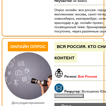
Неучастие
не важно
Опрос онлайн. вся россия. горо
миллионики: москва, санкт-петер
новосибирск, екатеринбург, сочи
краснодар и др. онлайн проект,
посвященный теме: бронирован
посуточно, через различные серв
ОНЛАЙН ОПРОС
ВСЯ РОССИЯ. КТО СН
КОНТЕНТ
Регион:
Вся Россия
Рекрутер:
Волошенко Юл
Дата редактирования:
Пол и