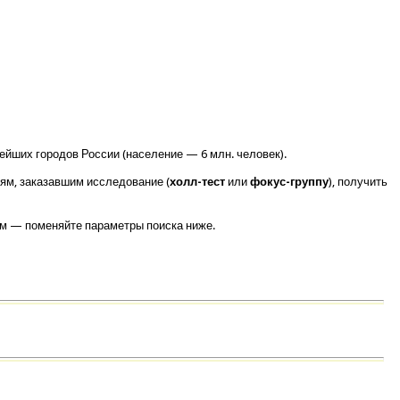
ейших городов России (население — 6 млн. человек).
иям, заказавшим исследование (
холл-тест
или
фокус-группу
), получить
ам — поменяйте параметры поиска ниже.