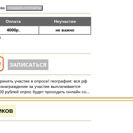
ева
Оплата
Неучастие
4000р.
не важно
5
9
ЗАПИСАТЬСЯ
инять участие в опросе! география: вся рф
ознаграждение за участие выплачивается
0 рублей опрос будет проходить онлайн со...
ИКОВ