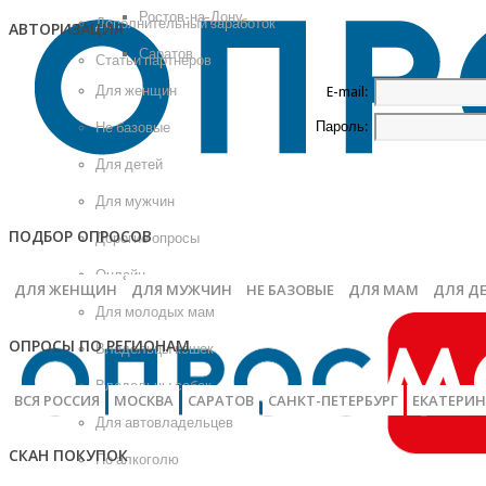
Ростов-на-Дону
Дополнительный заработок
АВТОРИЗАЦИЯ
Саратов
Статьи партнеров
Для женщин
E-mail:
Пароль:
Не базовые
Для детей
Для мужчин
ПОДБОР ОПРОСОВ
Дорогие опросы
Онлайн
ДЛЯ ЖЕНЩИН
ДЛЯ МУЖЧИН
НЕ БАЗОВЫЕ
ДЛЯ МАМ
ДЛЯ Д
Для молодых мам
ОПРОСЫ ПО РЕГИОНАМ
Владельцы кошек
Владельцы собак
ВСЯ РОССИЯ
МОСКВА
САРАТОВ
САНКТ-ПЕТЕРБУРГ
ЕКАТЕРИН
Для автовладельцев
СКАН ПОКУПОК
По алкоголю