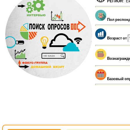
РЕГИОН:
Пол респон
Возраст от
Вознагражд
Базовый оп