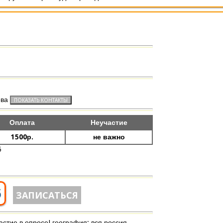
ева
Оплата
Неучастие
1500р.
не важно
5
6
ЗАПИСАТЬСЯ
стие в опросе! география: вся россия