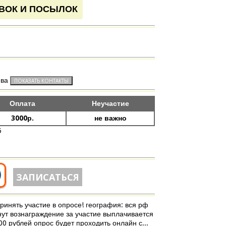
ВОК И ПОСЫЛОК
ева
Оплата
Неучастие
3000р.
не важно
5
0
ЗАПИСАТЬСЯ
инять участие в опросе! география: вся рф
нут вознаграждение за участие выплачивается
0 рублей опрос будет проходить онлайн с...