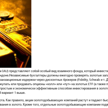
 и IAU) представляют собой особый вид взаимного фонда, который инвест
ондоне.Независимые бухгалтеры должны ежегодно проверять золотые запа
анзакционные издержки через дисконтных брокеров (Fidelity, Schwab и т.
купать или продавать опционы «колл» или «пут» на золотых ETF (а также 
простым и экономически эффективным способом инвестирования в золото. 
й вариант 1 выше.
та. Как правило, акции золотодобывающих компаний растут и падают быст
ания в золото. Кроме того, отдельные золотодобывающие компании подве