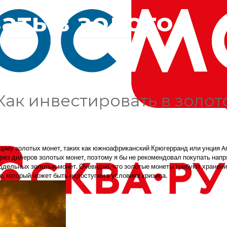
ать в золото
Как инвестировать в золот
рму золотых монет, таких как южноафриканский Крюгерранд или унция Ame
рез дилеров золотых монет, поэтому я бы не рекомендовал покупать напря
оддельных золотых монет. Очевидно, что золотые монеты требуют хранен
е, который может быть недоступен в условиях кризиса.