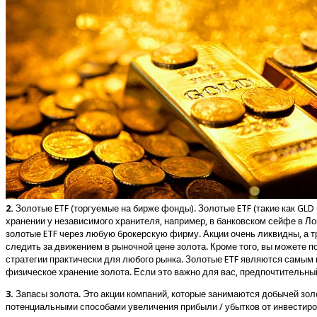
Для курящих
2.
Золотые ETF (торгуемые на бирже фонды). Золотые ETF (такие как GLD
хранении у независимого хранителя, например, в банковском сейфе в Л
золотые ETF через любую брокерскую фирму. Акции очень ликвидны, а тр
следить за движением в рыночной цене золота. Кроме того, вы можете по
стратегии практически для любого рынка. Золотые ETF являются самым 
физическое хранение золота. Если это важно для вас, предпочтительны
3.
Запасы золота. Это акции компаний, которые занимаются добычей золо
потенциальными способами увеличения прибыли / убытков от инвестиров