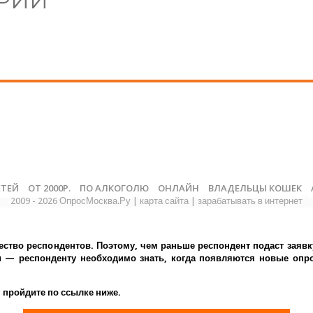
РИИ
ЕТЕЙ
ОТ 2000Р.
ПО АЛКОГОЛЮ
ОНЛАЙН
ВЛАДЕЛЬЦЫ КОШЕК
2009 - 2026 ОпросМосква.Ру
|
карта сайта
|
зарабатывать в интернет
ество респондентов. Поэтому, чем раньше респондент подаст заявк
— респонденту необходимо знать, когда появляются новые опрос
 пройдите по ссылке ниже.