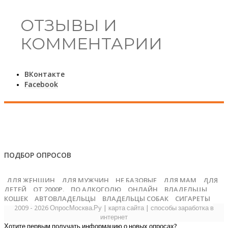
ОТЗЫВЫ И
КОММЕНТАРИИ
ВКонтакте
Facebook
ПОДБОР ОПРОСОВ
ДЛЯ ЖЕНЩИН
ДЛЯ МУЖЧИН
НЕ БАЗОВЫЕ
ДЛЯ МАМ
ДЛЯ
ДЕТЕЙ
ОТ 2000Р.
ПО АЛКОГОЛЮ
ОНЛАЙН
ВЛАДЕЛЬЦЫ
КОШЕК
АВТОВЛАДЕЛЬЦЫ
ВЛАДЕЛЬЦЫ СОБАК
СИГАРЕТЫ
2009 - 2026 ОпросМосква.Ру
|
карта сайта
|
способы заработка в
интернет
Хотите первым получать информацию о новых опросах?