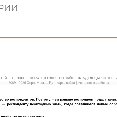
РИИ
ЕТЕЙ
ОТ 2000Р.
ПО АЛКОГОЛЮ
ОНЛАЙН
ВЛАДЕЛЬЦЫ КОШЕК
2009 - 2026 ОпросМосква.Ру
|
карта сайта
|
интернет заработок
ество респондентов. Поэтому, чем раньше респондент подаст заявк
— респонденту необходимо знать, когда появляются новые опрос
 пройдите по ссылке ниже.