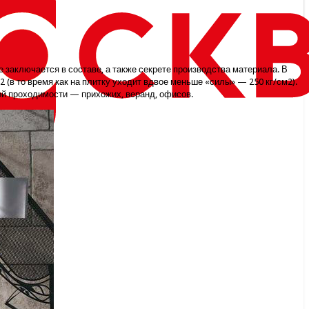
е заключается в составе, а также секрете производства материала. В
2 (в то время как на плитку уходит вдвое меньше «силы» — 250 кг/см2).
кой проходимости — прихожих, веранд, офисов.