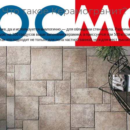
Что такое Керамогранит?
хоже, да и используется аналогично — для облицовки стен и пола. Различи
ре, на 200 градусов выше запекания керамики, а прессуется при 500 кг/см
ак что подходит не только для пола частной ванной, но и для мест высо