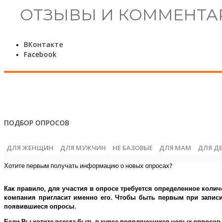
ОТЗЫВЫ И КОММЕНТА
ВКонтакте
Facebook
ПОДБОР ОПРОСОВ
ДЛЯ ЖЕНЩИН
ДЛЯ МУЖЧИН
НЕ БАЗОВЫЕ
ДЛЯ МАМ
ДЛЯ Д
Хотите первым получать информацию о новых опросах?
Как правило, для участия в опросе требуется определенное колич
компания пригласит именно его.
Чтобы быть первым при записи 
появившиеся опросы.
Если Вы хотите всегда быть в курсе появляющихся новых опросов,