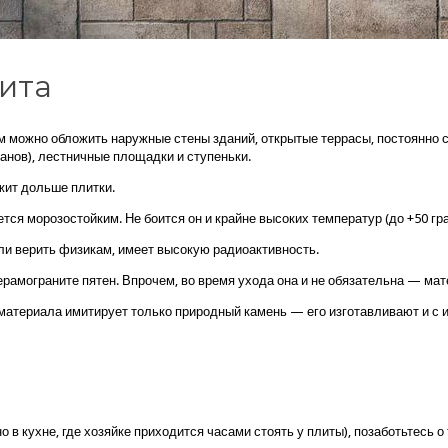
ита
им можно обложить наружные стены зданий, открытые террасы, постоянно 
анов), лестничные площадки и ступеньки.
жит дольше плитки.
тся морозостойким. Не боится он и крайне высоких температур (до +50 гр
сли верить физикам, имеет высокую радиоактивность.
рамограните пятен. Впрочем, во время ухода она и не обязательна — мате
материала имитирует только природный камень — его изготавливают и с им
 в кухне, где хозяйке приходится часами стоять у плиты), позаботьтесь о