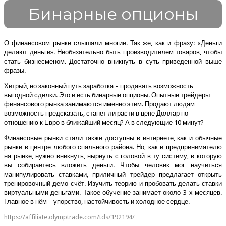
Бинарные опционы
О финансовом рынке слышали многие. Так же, как и фразу: «Деньги
делают деньги». Необязательно быть производителем товаров, чтобы
стать бизнесменом. Достаточно вникнуть в суть приведенной выше
фразы.
Хитрый, но законный путь заработка – продавать возможность
выгодной сделки. Это и есть бинарные опционы. Опытные трейдеры
финансового рынка занимаются именно этим. Продают людям
возможность предсказать, станет ли расти в цене Доллар по
отношению к Евро в ближайший месяц? А в следующие 10 минут?
Финансовые рынки стали также доступны в интернете, как и обычные
рынки в центре любого спального района. Но, как и предпринимателю
на рынке, нужно вникнуть, нырнуть с головой в ту систему, в которую
вы собираетесь вложить деньги. Чтобы человек мог научиться
манипулировать ставками, приличный трейдер предлагает открыть
тренировочный демо-счёт. Изучить теорию и пробовать делать ставки
виртуальными деньгами. Такое обучение занимает около 3-х месяцев.
Главное в нём – упорство, настойчивость и холодное сердце.
https://affiliate.olymptrade.com/tds/192194/