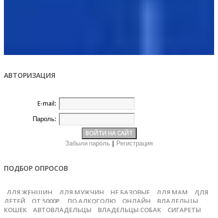
АВТОРИЗАЦИЯ
E-mail:
Пароль:
Забыли пароль
|
Регистрация
ПОДБОР ОПРОСОВ
ДЛЯ ЖЕНЩИН
ДЛЯ МУЖЧИН
НЕ БАЗОВЫЕ
ДЛЯ МАМ
ДЛЯ
ДЕТЕЙ
ОТ 5000Р.
ПО АЛКОГОЛЮ
ОНЛАЙН
ВЛАДЕЛЬЦЫ
КОШЕК
АВТОВЛАДЕЛЬЦЫ
ВЛАДЕЛЬЦЫ СОБАК
СИГАРЕТЫ