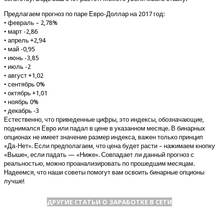
Предлагаем прогноз по паре Евро-Доллар на 2017 год:
• февраль – 2,78%
• март -2,86
• апрель +2,94
• май -0,95
• июнь -3,85
• июль -2
• август +1,02
• сентябрь 0%
• октябрь +1,01
• ноябрь 0%
• декабрь -3
Естественно, что приведенные цифры, это индексы, обозначающие,
поднимался Евро или падал в цене в указанном месяце. В бинарных
опционах не имеет значение размер индекса, важен только принцип
«Да-Нет». Если предполагаем, что цена будет расти – нажимаем кнопку
«Выше», если падать — «Ниже». Совпадает ли данный прогноз с
реальностью, можно проанализировать по прошедшим месяцам.
Надеемся, что наши советы помогут вам освоить бинарные опционы
лучше!
ДРУГИЕ СТАТЬИ О ЗАРАБОТКЕ В СЕТИ