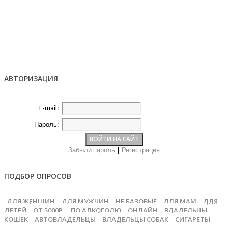
АВТОРИЗАЦИЯ
E-mail:
Пароль:
Забыли пароль
|
Регистрация
ПОДБОР ОПРОСОВ
ДЛЯ ЖЕНЩИН
ДЛЯ МУЖЧИН
НЕ БАЗОВЫЕ
ДЛЯ МАМ
ДЛЯ
ДЕТЕЙ
ОТ 5000Р.
ПО АЛКОГОЛЮ
ОНЛАЙН
ВЛАДЕЛЬЦЫ
КОШЕК
АВТОВЛАДЕЛЬЦЫ
ВЛАДЕЛЬЦЫ СОБАК
СИГАРЕТЫ