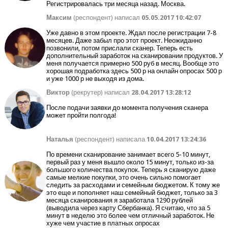
Регистрировалась три месяца назад. Москва.
Максим
(респондент) написал
05.05.2017 10:42:07
Уже давно в этом проекте. Ждал после регистрации 7-8
месяцев. Даже забыл про этот проект. Неожиданно
позвонили, потом прислали сканер. Теперь есть
дополнительный заработок на сканировании продуктов. У
меня получается примерно 500 руб в месяц. Вообще это
хорошая подработка здесь 500 р на онлайн опросах 500 р
и уже 1000 р не выходя из дома.
Виктор
(рекрутер) написал
28.04.2017 13:28:12
После подачи заявки до момента получения сканера
может пройти полгода!
Наталья
(респондент) написала
10.04.2017 13:24:36
По времени сканирование занимает всего 5-10 минут,
первый раз у меня вышло около 15 минут, только из-за
большого количества покупок. Теперь я сканирую даже
самые мелкие покупки, это очень сильно помогает
следить за расходами и семейным бюджетом. К тому же
это еще и пополняет наш семейный бюджет, только за 3
месяца сканирования я заработала 1290 рублей
(выводила через карту Сбербанка). Я считаю, что за 5
минут в неделю это более чем отличный заработок. Не
хуже чем участие в платных опросах