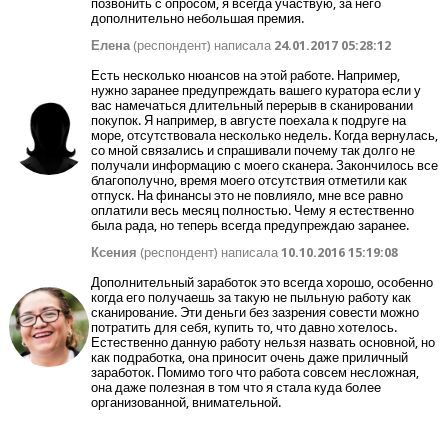
позвонить с опросом, я всегда участвую, за него
дополнительно небольшая премия.
Елена
(респондент) написала
24.01.2017 05:28:12
Есть несколько нюансов на этой работе. Например,
нужно заранее предупреждать вашего куратора если у
вас намечаться длительный перерыв в сканировании
покупок. Я например, в августе поехала к подруге на
море, отсутствовала несколько недель. Когда вернулась,
со мной связались и спрашивали почему так долго не
получали информацию с моего сканера. Закончилось все
благополучно, время моего отсутствия отметили как
отпуск. На финансы это не повлияло, мне все равно
оплатили весь месяц полностью. Чему я естественно
была рада, но теперь всегда предупреждаю заранее.
Ксения
(респондент) написала
10.10.2016 15:19:08
Дополнительный заработок это всегда хорошо, особенно
когда его получаешь за такую не пыльную работу как
сканирование. Эти деньги без зазрения совести можно
потратить для себя, купить то, что давно хотелось.
Естественно данную работу нельзя назвать основной, но
как подработка, она приносит очень даже приличный
заработок. Помимо того что работа совсем несложная,
она даже полезная в том что я стала куда более
организованной, внимательной.