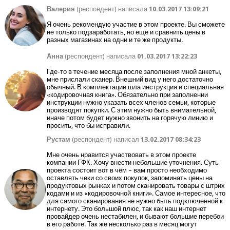
Валерия
(респондент) написала
10.03.2017 13:09:21
Я очень рекомендую участие в этом проекте. Вы сможете
не только подзаработать, но еще и сравнить цены в
разных магазинах на одни и те же продукты.
Анна
(респондент) написала
01.03.2017 13:22:23
Где-то в течение месяца после заполнения мной анкеты,
мне прислали сканер. Внешний вид у него достаточно
обычный. В комплектации шла инструкция и специальная
«кодировочная книга». Обязательно при заполнении
инструкции нужно указать всех членов семьи, которые
производят покупки. С этим нужно быть внимательной,
иначе потом будет нужно звонить на горячую линию и
просить, что бы исправили.
Рустам
(респондент) написал
13.02.2017 08:34:23
Мне очень нравится участвовать в этом проекте
компании ГФК. Хочу внести небольшие уточнения. Суть
проекта состоит вот в чём – вам просто необходимо
оставлять чеки со своих покупок, запоминать цены на
продуктовых рынках и потом сканировать товары с штрих
кодами и из «кодировочной книги». Самое интересное, что
для самого сканирования не нужно быть подключенной к
интернету. Это большой плюс, так как наш интернет
провайдер очень нестабилен, и бывают большие перебои
в его работе. Так же несколько раз в месяц могут