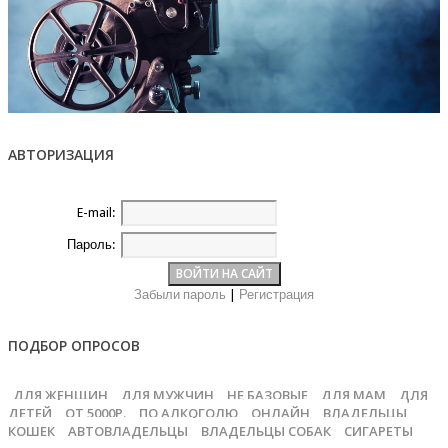
АВТОРИЗАЦИЯ
E-mail:
Пароль:
Забыли пароль
|
Регистрация
ПОДБОР ОПРОСОВ
ДЛЯ ЖЕНЩИН
ДЛЯ МУЖЧИН
НЕ БАЗОВЫЕ
ДЛЯ МАМ
ДЛЯ
ДЕТЕЙ
ОТ 5000Р.
ПО АЛКОГОЛЮ
ОНЛАЙН
ВЛАДЕЛЬЦЫ
КОШЕК
АВТОВЛАДЕЛЬЦЫ
ВЛАДЕЛЬЦЫ СОБАК
СИГАРЕТЫ