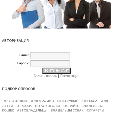
АВТОРИЗАЦИЯ
E-mail:
Пароль:
Забыли пароль
|
Регистрация
ПОДБОР ОПРОСОВ
ДЛЯ ЖЕНЩИН
ДЛЯ МУЖЧИН
НЕ БАЗОВЫЕ
ДЛЯ МАМ
ДЛЯ
ДЕТЕЙ
ОТ 5000Р.
ПО АЛКОГОЛЮ
ОНЛАЙН
ВЛАДЕЛЬЦЫ
КОШЕК
АВТОВЛАДЕЛЬЦЫ
ВЛАДЕЛЬЦЫ СОБАК
СИГАРЕТЫ