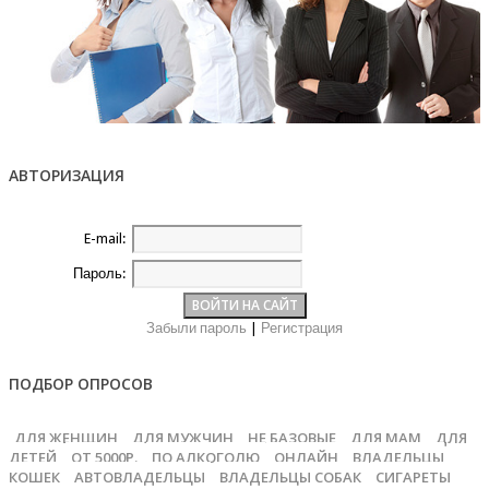
АВТОРИЗАЦИЯ
E-mail:
Пароль:
Забыли пароль
|
Регистрация
ПОДБОР ОПРОСОВ
ДЛЯ ЖЕНЩИН
ДЛЯ МУЖЧИН
НЕ БАЗОВЫЕ
ДЛЯ МАМ
ДЛЯ
ДЕТЕЙ
ОТ 5000Р.
ПО АЛКОГОЛЮ
ОНЛАЙН
ВЛАДЕЛЬЦЫ
КОШЕК
АВТОВЛАДЕЛЬЦЫ
ВЛАДЕЛЬЦЫ СОБАК
СИГАРЕТЫ