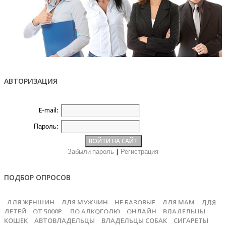
АВТОРИЗАЦИЯ
E-mail:
Пароль:
Забыли пароль
|
Регистрация
ПОДБОР ОПРОСОВ
ДЛЯ ЖЕНЩИН
ДЛЯ МУЖЧИН
НЕ БАЗОВЫЕ
ДЛЯ МАМ
ДЛЯ
ДЕТЕЙ
ОТ 5000Р.
ПО АЛКОГОЛЮ
ОНЛАЙН
ВЛАДЕЛЬЦЫ
КОШЕК
АВТОВЛАДЕЛЬЦЫ
ВЛАДЕЛЬЦЫ СОБАК
СИГАРЕТЫ