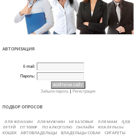
АВТОРИЗАЦИЯ
E-mail:
Пароль:
Забыли пароль
|
Регистрация
ПОДБОР ОПРОСОВ
ДЛЯ ЖЕНЩИН
ДЛЯ МУЖЧИН
НЕ БАЗОВЫЕ
ДЛЯ МАМ
ДЛЯ
ДЕТЕЙ
ОТ 5000Р.
ПО АЛКОГОЛЮ
ОНЛАЙН
ВЛАДЕЛЬЦЫ
КОШЕК
АВТОВЛАДЕЛЬЦЫ
ВЛАДЕЛЬЦЫ СОБАК
СИГАРЕТЫ