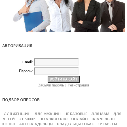
АВТОРИЗАЦИЯ
E-mail:
Пароль:
Забыли пароль
|
Регистрация
ПОДБОР ОПРОСОВ
ДЛЯ ЖЕНЩИН
ДЛЯ МУЖЧИН
НЕ БАЗОВЫЕ
ДЛЯ МАМ
ДЛЯ
ДЕТЕЙ
ОТ 5000Р.
ПО АЛКОГОЛЮ
ОНЛАЙН
ВЛАДЕЛЬЦЫ
КОШЕК
АВТОВЛАДЕЛЬЦЫ
ВЛАДЕЛЬЦЫ СОБАК
СИГАРЕТЫ