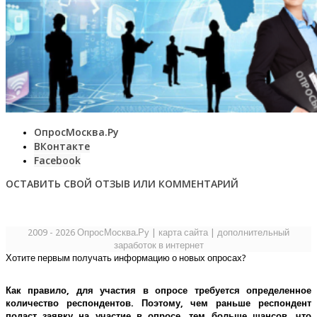
ОпросМосква.Ру
ВКонтакте
Facebook
ОСТАВИТЬ СВОЙ ОТЗЫВ ИЛИ КОММЕНТАРИЙ
2009 - 2026 ОпросМосква.Ру
|
карта сайта
|
дополнительный
заработок в интернет
Хотите первым получать информацию о новых опросах?
Как правило, для участия в опросе требуется определенное
количество респондентов. Поэтому, чем раньше респондент
подаст заявку на участие в опросе, тем больше шансов, что