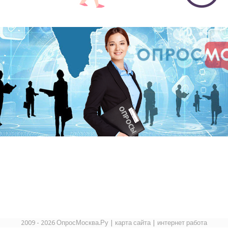
2009 - 2026 ОпросМосква.Ру
|
карта сайта
|
интернет работа