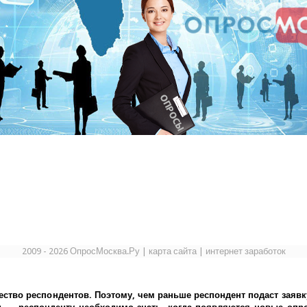
2009 - 2026 ОпросМосква.Ру
|
карта сайта
|
интернет заработок
ество респондентов. Поэтому, чем раньше респондент подаст заявк