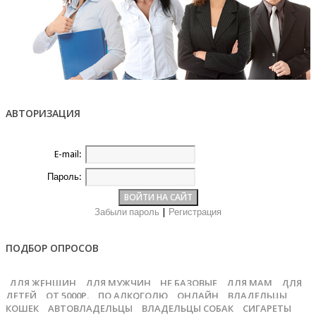
АВТОРИЗАЦИЯ
E-mail:
Пароль:
Забыли пароль
|
Регистрация
ПОДБОР ОПРОСОВ
ДЛЯ ЖЕНЩИН
ДЛЯ МУЖЧИН
НЕ БАЗОВЫЕ
ДЛЯ МАМ
ДЛЯ
ДЕТЕЙ
ОТ 5000Р.
ПО АЛКОГОЛЮ
ОНЛАЙН
ВЛАДЕЛЬЦЫ
КОШЕК
АВТОВЛАДЕЛЬЦЫ
ВЛАДЕЛЬЦЫ СОБАК
СИГАРЕТЫ