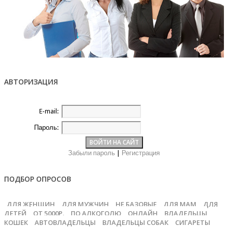
АВТОРИЗАЦИЯ
E-mail:
Пароль:
Забыли пароль
|
Регистрация
ПОДБОР ОПРОСОВ
ДЛЯ ЖЕНЩИН
ДЛЯ МУЖЧИН
НЕ БАЗОВЫЕ
ДЛЯ МАМ
ДЛЯ
ДЕТЕЙ
ОТ 5000Р.
ПО АЛКОГОЛЮ
ОНЛАЙН
ВЛАДЕЛЬЦЫ
КОШЕК
АВТОВЛАДЕЛЬЦЫ
ВЛАДЕЛЬЦЫ СОБАК
СИГАРЕТЫ