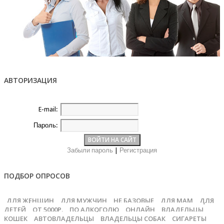
АВТОРИЗАЦИЯ
E-mail:
Пароль:
Забыли пароль
|
Регистрация
ПОДБОР ОПРОСОВ
ДЛЯ ЖЕНЩИН
ДЛЯ МУЖЧИН
НЕ БАЗОВЫЕ
ДЛЯ МАМ
ДЛЯ
ДЕТЕЙ
ОТ 5000Р.
ПО АЛКОГОЛЮ
ОНЛАЙН
ВЛАДЕЛЬЦЫ
КОШЕК
АВТОВЛАДЕЛЬЦЫ
ВЛАДЕЛЬЦЫ СОБАК
СИГАРЕТЫ