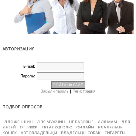
АВТОРИЗАЦИЯ
E-mail:
Пароль:
Забыли пароль
|
Регистрация
ПОДБОР ОПРОСОВ
ДЛЯ ЖЕНЩИН
ДЛЯ МУЖЧИН
НЕ БАЗОВЫЕ
ДЛЯ МАМ
ДЛЯ
ДЕТЕЙ
ОТ 5000Р.
ПО АЛКОГОЛЮ
ОНЛАЙН
ВЛАДЕЛЬЦЫ
КОШЕК
АВТОВЛАДЕЛЬЦЫ
ВЛАДЕЛЬЦЫ СОБАК
СИГАРЕТЫ