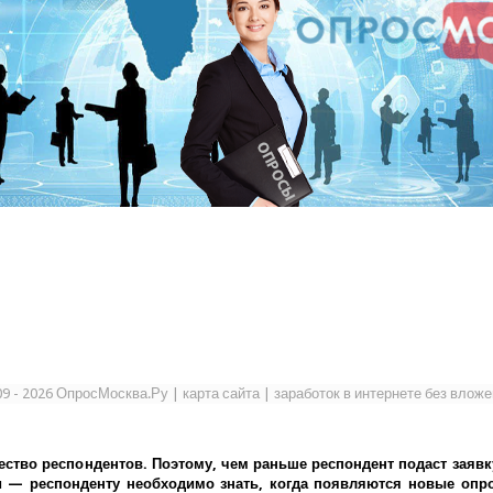
09 - 2026 ОпросМосква.Ру
|
карта сайта
|
заработок в интернете без влож
ество респондентов. Поэтому, чем раньше респондент подаст заявк
— респонденту необходимо знать, когда появляются новые опрос