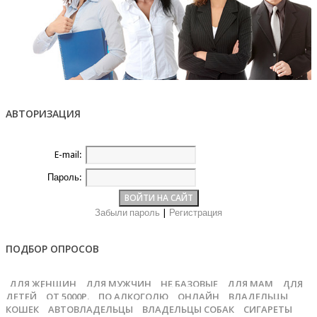
АВТОРИЗАЦИЯ
E-mail:
Пароль:
Забыли пароль
|
Регистрация
ПОДБОР ОПРОСОВ
ДЛЯ ЖЕНЩИН
ДЛЯ МУЖЧИН
НЕ БАЗОВЫЕ
ДЛЯ МАМ
ДЛЯ
ДЕТЕЙ
ОТ 5000Р.
ПО АЛКОГОЛЮ
ОНЛАЙН
ВЛАДЕЛЬЦЫ
КОШЕК
АВТОВЛАДЕЛЬЦЫ
ВЛАДЕЛЬЦЫ СОБАК
СИГАРЕТЫ