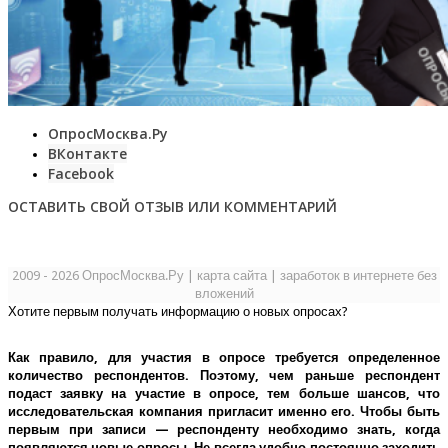
ОпросМосква.Ру
ВКонтакте
Facebook
ОСТАВИТЬ СВОЙ ОТЗЫВ ИЛИ КОММЕНТАРИЙ
2009 - 2026 ОпросМосква.Ру
|
карта сайта
|
заработок в интернете без
вложений
Хотите первым получать информацию о новых опросах?
Как правило, для участия в опросе требуется определенное
количество респондентов. Поэтому, чем раньше респондент
подаст заявку на участие в опросе, тем больше шансов, что
исследовательская компания пригласит именно его.
Чтобы быть
первым при записи — респонденту необходимо знать, когда
появляются новые опросы. Не всегда удобно постоянно заходить