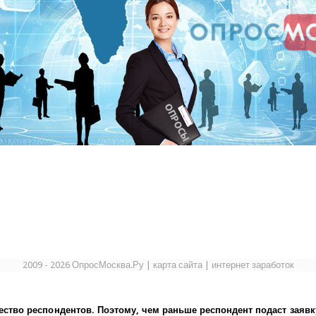
2009 - 2026 ОпросМосква.Ру
|
карта сайта
|
интернет заработок
ество респондентов. Поэтому, чем раньше респондент подаст заявк