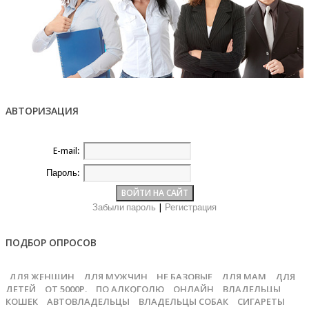
АВТОРИЗАЦИЯ
E-mail:
Пароль:
Забыли пароль
|
Регистрация
ПОДБОР ОПРОСОВ
ДЛЯ ЖЕНЩИН
ДЛЯ МУЖЧИН
НЕ БАЗОВЫЕ
ДЛЯ МАМ
ДЛЯ
ДЕТЕЙ
ОТ 5000Р.
ПО АЛКОГОЛЮ
ОНЛАЙН
ВЛАДЕЛЬЦЫ
КОШЕК
АВТОВЛАДЕЛЬЦЫ
ВЛАДЕЛЬЦЫ СОБАК
СИГАРЕТЫ