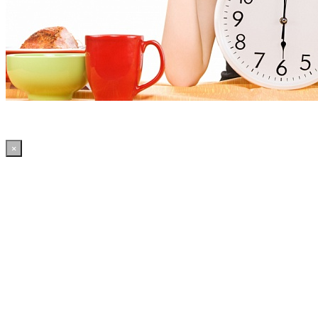
×
11:15:46 WordPress: 50.4MB | MySQL:70 | 2,074sec