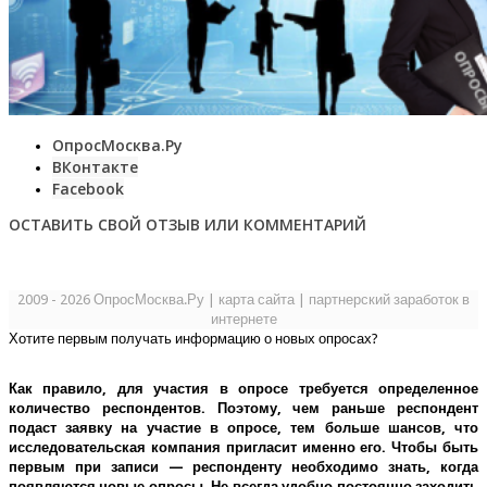
ОпросМосква.Ру
ВКонтакте
Facebook
ОСТАВИТЬ СВОЙ ОТЗЫВ ИЛИ КОММЕНТАРИЙ
2009 - 2026 ОпросМосква.Ру
|
карта сайта
|
партнерский заработок в
интернете
Хотите первым получать информацию о новых опросах?
Как правило, для участия в опросе требуется определенное
количество респондентов. Поэтому, чем раньше респондент
подаст заявку на участие в опросе, тем больше шансов, что
исследовательская компания пригласит именно его.
Чтобы быть
первым при записи — респонденту необходимо знать, когда
появляются новые опросы. Не всегда удобно постоянно заходить