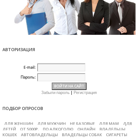
АВТОРИЗАЦИЯ
E-mail:
Пароль:
Забыли пароль
|
Регистрация
ПОДБОР ОПРОСОВ
ДЛЯ ЖЕНЩИН
ДЛЯ МУЖЧИН
НЕ БАЗОВЫЕ
ДЛЯ МАМ
ДЛЯ
ДЕТЕЙ
ОТ 5000Р.
ПО АЛКОГОЛЮ
ОНЛАЙН
ВЛАДЕЛЬЦЫ
КОШЕК
АВТОВЛАДЕЛЬЦЫ
ВЛАДЕЛЬЦЫ СОБАК
СИГАРЕТЫ