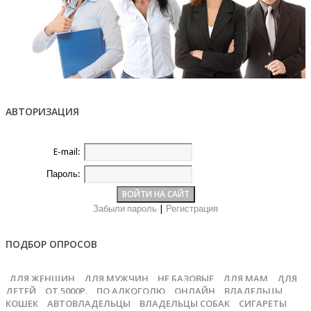
АВТОРИЗАЦИЯ
E-mail:
Пароль:
Забыли пароль
|
Регистрация
ПОДБОР ОПРОСОВ
ДЛЯ ЖЕНЩИН
ДЛЯ МУЖЧИН
НЕ БАЗОВЫЕ
ДЛЯ МАМ
ДЛЯ
ДЕТЕЙ
ОТ 5000Р.
ПО АЛКОГОЛЮ
ОНЛАЙН
ВЛАДЕЛЬЦЫ
КОШЕК
АВТОВЛАДЕЛЬЦЫ
ВЛАДЕЛЬЦЫ СОБАК
СИГАРЕТЫ