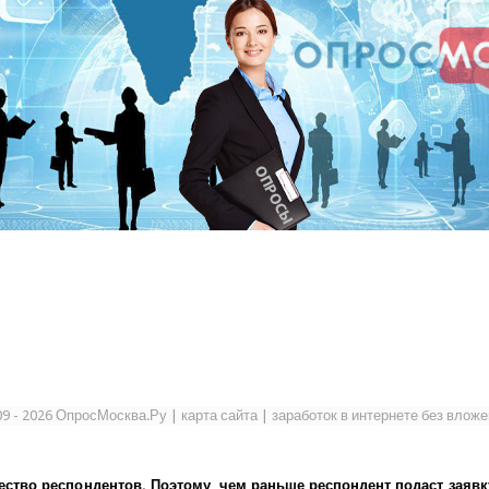
09 - 2026 ОпросМосква.Ру
|
карта сайта
|
заработок в интернете без влож
ество респондентов. Поэтому, чем раньше респондент подаст заявк