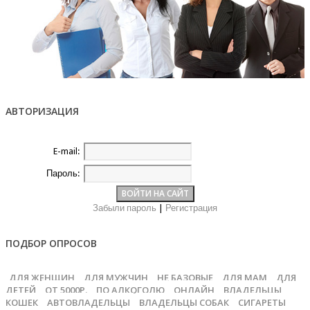
АВТОРИЗАЦИЯ
E-mail:
Пароль:
Забыли пароль
|
Регистрация
ПОДБОР ОПРОСОВ
ДЛЯ ЖЕНЩИН
ДЛЯ МУЖЧИН
НЕ БАЗОВЫЕ
ДЛЯ МАМ
ДЛЯ
ДЕТЕЙ
ОТ 5000Р.
ПО АЛКОГОЛЮ
ОНЛАЙН
ВЛАДЕЛЬЦЫ
КОШЕК
АВТОВЛАДЕЛЬЦЫ
ВЛАДЕЛЬЦЫ СОБАК
СИГАРЕТЫ