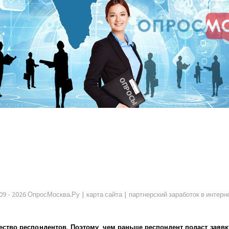
09 - 2026 ОпросМосква.Ру
|
карта сайта
|
партнерский заработок в интерн
ество респондентов. Поэтому, чем раньше респондент подаст заявк