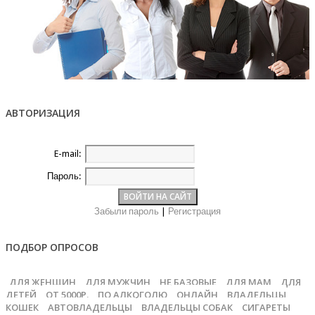
АВТОРИЗАЦИЯ
E-mail:
Пароль:
Забыли пароль
|
Регистрация
ПОДБОР ОПРОСОВ
ДЛЯ ЖЕНЩИН
ДЛЯ МУЖЧИН
НЕ БАЗОВЫЕ
ДЛЯ МАМ
ДЛЯ
ДЕТЕЙ
ОТ 5000Р.
ПО АЛКОГОЛЮ
ОНЛАЙН
ВЛАДЕЛЬЦЫ
КОШЕК
АВТОВЛАДЕЛЬЦЫ
ВЛАДЕЛЬЦЫ СОБАК
СИГАРЕТЫ