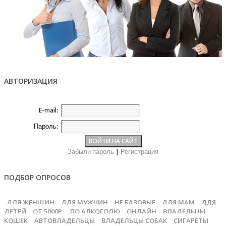
АВТОРИЗАЦИЯ
E-mail:
Пароль:
Забыли пароль
|
Регистрация
ПОДБОР ОПРОСОВ
ДЛЯ ЖЕНЩИН
ДЛЯ МУЖЧИН
НЕ БАЗОВЫЕ
ДЛЯ МАМ
ДЛЯ
ДЕТЕЙ
ОТ 5000Р.
ПО АЛКОГОЛЮ
ОНЛАЙН
ВЛАДЕЛЬЦЫ
КОШЕК
АВТОВЛАДЕЛЬЦЫ
ВЛАДЕЛЬЦЫ СОБАК
СИГАРЕТЫ