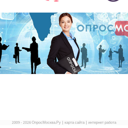
2009 - 2026 ОпросМосква.Ру
|
карта сайта
|
интернет работа