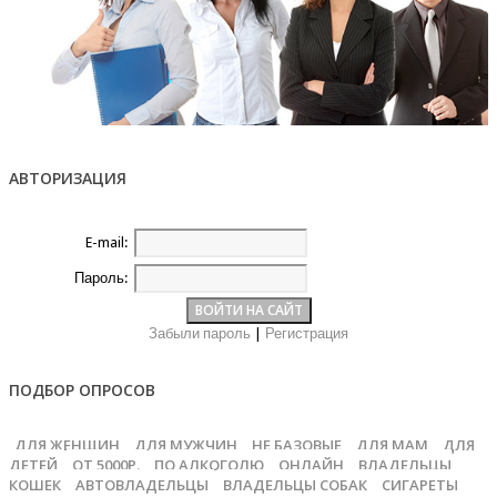
АВТОРИЗАЦИЯ
E-mail:
Пароль:
Забыли пароль
|
Регистрация
ПОДБОР ОПРОСОВ
ДЛЯ ЖЕНЩИН
ДЛЯ МУЖЧИН
НЕ БАЗОВЫЕ
ДЛЯ МАМ
ДЛЯ
ДЕТЕЙ
ОТ 5000Р.
ПО АЛКОГОЛЮ
ОНЛАЙН
ВЛАДЕЛЬЦЫ
КОШЕК
АВТОВЛАДЕЛЬЦЫ
ВЛАДЕЛЬЦЫ СОБАК
СИГАРЕТЫ