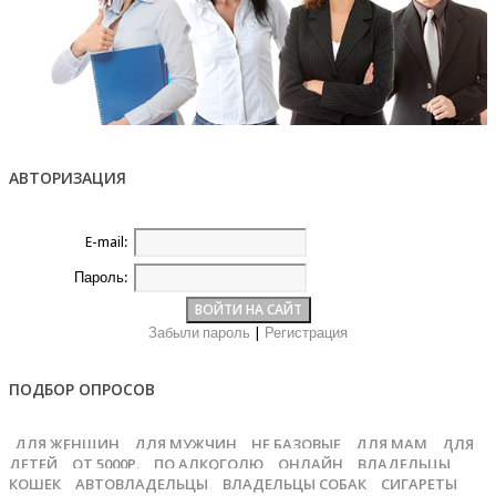
АВТОРИЗАЦИЯ
E-mail:
Пароль:
Забыли пароль
|
Регистрация
ПОДБОР ОПРОСОВ
ДЛЯ ЖЕНЩИН
ДЛЯ МУЖЧИН
НЕ БАЗОВЫЕ
ДЛЯ МАМ
ДЛЯ
ДЕТЕЙ
ОТ 5000Р.
ПО АЛКОГОЛЮ
ОНЛАЙН
ВЛАДЕЛЬЦЫ
КОШЕК
АВТОВЛАДЕЛЬЦЫ
ВЛАДЕЛЬЦЫ СОБАК
СИГАРЕТЫ