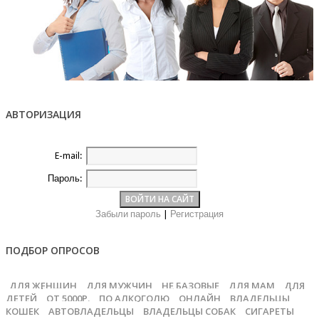
АВТОРИЗАЦИЯ
E-mail:
Пароль:
Забыли пароль
|
Регистрация
ПОДБОР ОПРОСОВ
ДЛЯ ЖЕНЩИН
ДЛЯ МУЖЧИН
НЕ БАЗОВЫЕ
ДЛЯ МАМ
ДЛЯ
ДЕТЕЙ
ОТ 5000Р.
ПО АЛКОГОЛЮ
ОНЛАЙН
ВЛАДЕЛЬЦЫ
КОШЕК
АВТОВЛАДЕЛЬЦЫ
ВЛАДЕЛЬЦЫ СОБАК
СИГАРЕТЫ