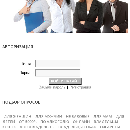
АВТОРИЗАЦИЯ
E-mail:
Пароль:
Забыли пароль
|
Регистрация
ПОДБОР ОПРОСОВ
ДЛЯ ЖЕНЩИН
ДЛЯ МУЖЧИН
НЕ БАЗОВЫЕ
ДЛЯ МАМ
ДЛЯ
ДЕТЕЙ
ОТ 5000Р.
ПО АЛКОГОЛЮ
ОНЛАЙН
ВЛАДЕЛЬЦЫ
КОШЕК
АВТОВЛАДЕЛЬЦЫ
ВЛАДЕЛЬЦЫ СОБАК
СИГАРЕТЫ