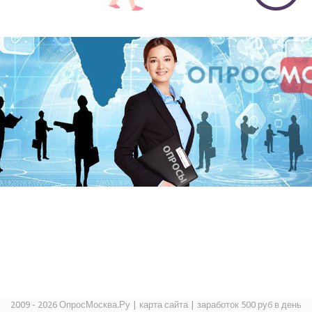
2009 - 2026 ОпросМосква.Ру
|
карта сайта
|
заработок 500 руб в день