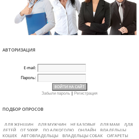
АВТОРИЗАЦИЯ
E-mail:
Пароль:
Забыли пароль
|
Регистрация
ПОДБОР ОПРОСОВ
ДЛЯ ЖЕНЩИН
ДЛЯ МУЖЧИН
НЕ БАЗОВЫЕ
ДЛЯ МАМ
ДЛЯ
ДЕТЕЙ
ОТ 5000Р.
ПО АЛКОГОЛЮ
ОНЛАЙН
ВЛАДЕЛЬЦЫ
КОШЕК
АВТОВЛАДЕЛЬЦЫ
ВЛАДЕЛЬЦЫ СОБАК
СИГАРЕТЫ