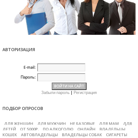
АВТОРИЗАЦИЯ
E-mail:
Пароль:
Забыли пароль
|
Регистрация
ПОДБОР ОПРОСОВ
ДЛЯ ЖЕНЩИН
ДЛЯ МУЖЧИН
НЕ БАЗОВЫЕ
ДЛЯ МАМ
ДЛЯ
ДЕТЕЙ
ОТ 5000Р.
ПО АЛКОГОЛЮ
ОНЛАЙН
ВЛАДЕЛЬЦЫ
КОШЕК
АВТОВЛАДЕЛЬЦЫ
ВЛАДЕЛЬЦЫ СОБАК
СИГАРЕТЫ