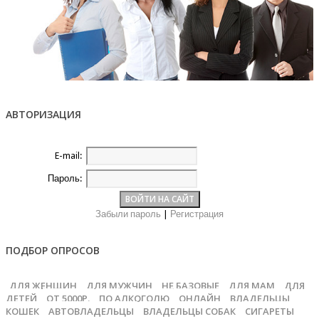
АВТОРИЗАЦИЯ
E-mail:
Пароль:
Забыли пароль
|
Регистрация
ПОДБОР ОПРОСОВ
ДЛЯ ЖЕНЩИН
ДЛЯ МУЖЧИН
НЕ БАЗОВЫЕ
ДЛЯ МАМ
ДЛЯ
ДЕТЕЙ
ОТ 5000Р.
ПО АЛКОГОЛЮ
ОНЛАЙН
ВЛАДЕЛЬЦЫ
КОШЕК
АВТОВЛАДЕЛЬЦЫ
ВЛАДЕЛЬЦЫ СОБАК
СИГАРЕТЫ