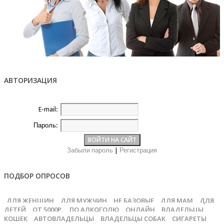
АВТОРИЗАЦИЯ
E-mail:
Пароль:
Забыли пароль
|
Регистрация
ПОДБОР ОПРОСОВ
ДЛЯ ЖЕНЩИН
ДЛЯ МУЖЧИН
НЕ БАЗОВЫЕ
ДЛЯ МАМ
ДЛЯ
ДЕТЕЙ
ОТ 5000Р.
ПО АЛКОГОЛЮ
ОНЛАЙН
ВЛАДЕЛЬЦЫ
КОШЕК
АВТОВЛАДЕЛЬЦЫ
ВЛАДЕЛЬЦЫ СОБАК
СИГАРЕТЫ