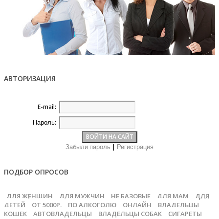
АВТОРИЗАЦИЯ
E-mail:
Пароль:
Забыли пароль
|
Регистрация
ПОДБОР ОПРОСОВ
ДЛЯ ЖЕНЩИН
ДЛЯ МУЖЧИН
НЕ БАЗОВЫЕ
ДЛЯ МАМ
ДЛЯ
ДЕТЕЙ
ОТ 5000Р.
ПО АЛКОГОЛЮ
ОНЛАЙН
ВЛАДЕЛЬЦЫ
КОШЕК
АВТОВЛАДЕЛЬЦЫ
ВЛАДЕЛЬЦЫ СОБАК
СИГАРЕТЫ