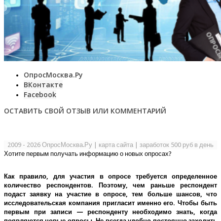
ОпросМосква.Ру
ВКонтакте
Facebook
ОСТАВИТЬ СВОЙ ОТЗЫВ ИЛИ КОММЕНТАРИЙ
2009 - 2026 ОпросМосква.Ру
|
карта сайта
|
заработок 500 руб в день
Хотите первым получать информацию о новых опросах?
Как правило, для участия в опросе требуется определенное
количество респондентов. Поэтому, чем раньше респондент
подаст заявку на участие в опросе, тем больше шансов, что
исследовательская компания пригласит именно его.
Чтобы быть
первым при записи — респонденту необходимо знать, когда
появляются новые опросы. Не всегда удобно постоянно заходить