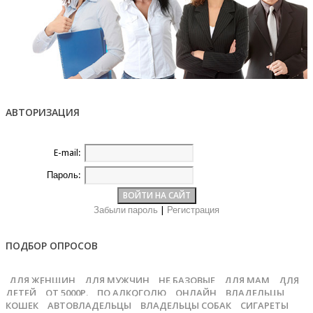
АВТОРИЗАЦИЯ
E-mail:
Пароль:
Забыли пароль
|
Регистрация
ПОДБОР ОПРОСОВ
ДЛЯ ЖЕНЩИН
ДЛЯ МУЖЧИН
НЕ БАЗОВЫЕ
ДЛЯ МАМ
ДЛЯ
ДЕТЕЙ
ОТ 5000Р.
ПО АЛКОГОЛЮ
ОНЛАЙН
ВЛАДЕЛЬЦЫ
КОШЕК
АВТОВЛАДЕЛЬЦЫ
ВЛАДЕЛЬЦЫ СОБАК
СИГАРЕТЫ