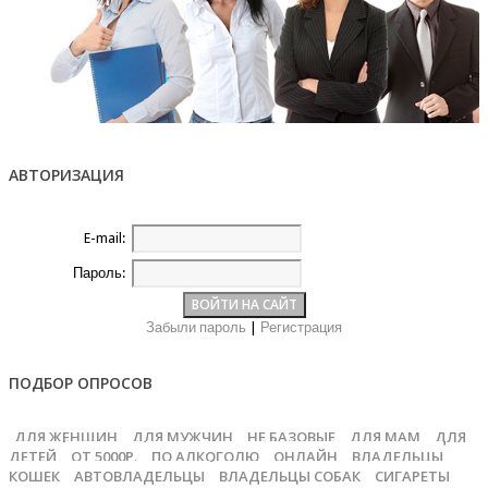
АВТОРИЗАЦИЯ
E-mail:
Пароль:
Забыли пароль
|
Регистрация
ПОДБОР ОПРОСОВ
ДЛЯ ЖЕНЩИН
ДЛЯ МУЖЧИН
НЕ БАЗОВЫЕ
ДЛЯ МАМ
ДЛЯ
ДЕТЕЙ
ОТ 5000Р.
ПО АЛКОГОЛЮ
ОНЛАЙН
ВЛАДЕЛЬЦЫ
КОШЕК
АВТОВЛАДЕЛЬЦЫ
ВЛАДЕЛЬЦЫ СОБАК
СИГАРЕТЫ